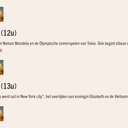
Marvin Gaye
The Mamas And The Papas
Mercy Mercy Me (The Ecology)
Monday Monday
 (12u)
van Nelson Mandela en de Olympische zomerspelen van Tokio. Ook begint stilaan d
d.
 (13u)
ts went out in New York city", het overlijden van koningin Elisabeth en de Vietna