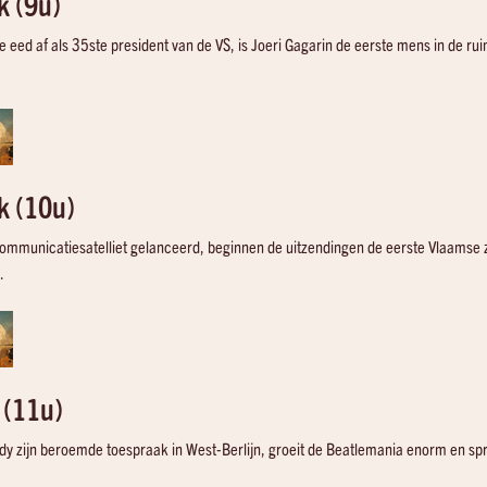
k (9u)
e eed af als 35ste president van de VS, is Joeri Gagarin de eerste mens in de r
k (10u)
lecommunicatiesatelliet gelanceerd, beginnen de uitzendingen de eerste Vlaamse
.
 (11u)
dy zijn beroemde toespraak in West-Berlijn, groeit de Beatlemania enorm en spr
20:38
20:40