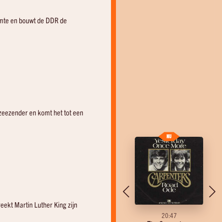
uimte en bouwt de DDR de
 zeezender en komt het tot een
eekt Martin Luther King zijn
20:43
20:47