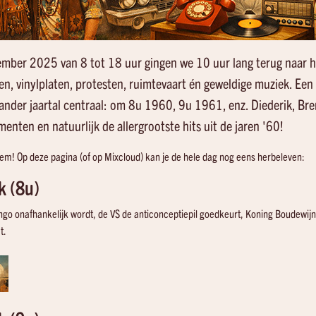
mber 2025 van 8 tot 18 uur gingen we 10 uur lang terug naar 
en, vinylplaten, protesten, ruimtevaart én geweldige muziek.
Een 
 ander jaartal centraal: om 8u 1960, 9u 1961, enz. Diederik, Br
menten en natuurlijk de allergrootste hits uit de jaren '60!
em! Op deze pagina (of op Mixcloud) kan je de hele dag nog eens herbeleven:
k (8u)
go onafhankelijk wordt, de VS de anticonceptiepil goedkeurt, Koning Boudewijn
t.