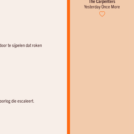
Engelbert Humperdinck
The Carpenters
Am I That Easy To Forget
Yesterday Once More
oor te sijpelen dat roken
moorlog die escaleert.