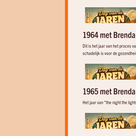
he Dakotas
Ruth Brown
Bobby Solo
Lucky Lips
Una Lacrima Sul Viso
1964 met Brenda
Dit is het jaar van het proces 
schadelijk is voor de gezondhei
1965 met Brenda
Het jaar van "the night the ligh